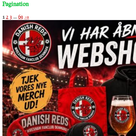
Pagination
1
2
3
…
69
→