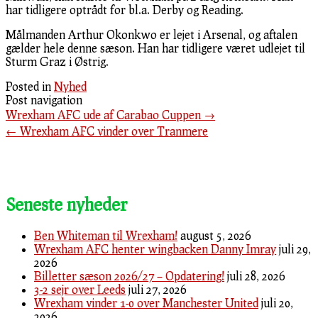
har tidligere optrådt for bl.a. Derby og Reading.
Målmanden Arthur Okonkwo er lejet i Arsenal, og aftalen
gælder hele denne sæson. Han har tidligere været udlejet til
Sturm Graz i Østrig.
Posted in
Nyhed
Post navigation
Wrexham AFC ude af Carabao Cuppen
→
←
Wrexham AFC vinder over Tranmere
Seneste nyheder
Ben Whiteman til Wrexham!
august 5, 2026
Wrexham AFC henter wingbacken Danny Imray
juli 29,
2026
Billetter sæson 2026/27 – Opdatering!
juli 28, 2026
3-2 sejr over Leeds
juli 27, 2026
Wrexham vinder 1-0 over Manchester United
juli 20,
2026