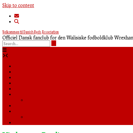
Skip to content
Velkommen til Danish Reds Association
Officiel Dansk fanclub for den Walisiske fodboldklub Wrexh
Forside
Nyheder
Truppen
Tabel
Shop
Media
Billeder
Rejseguide
Fanklubben
Foredrag
0,00 kr.