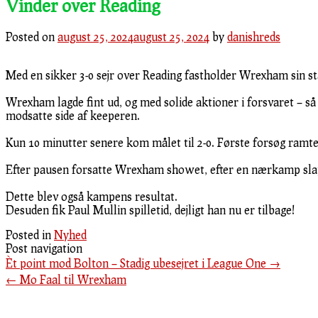
Vinder over Reading
Posted on
august 25, 2024
august 25, 2024
by
danishreds
Med en sikker 3-0 sejr over Reading fastholder Wrexham sin s
Wrexham lagde fint ud, og med solide aktioner i forsvaret – så
modsatte side af keeperen.
Kun 10 minutter senere kom målet til 2-0. Første forsøg ramte
Efter pausen forsatte Wrexham showet, efter en nærkamp slap An
Dette blev også kampens resultat.
Desuden fik Paul Mullin spilletid, dejligt han nu er tilbage!
Posted in
Nyhed
Post navigation
Èt point mod Bolton – Stadig ubesejret i League One
→
←
Mo Faal til Wrexham