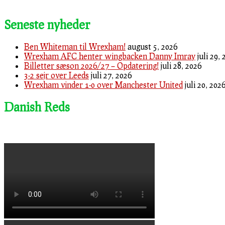
Seneste nyheder
Ben Whiteman til Wrexham!
august 5, 2026
Wrexham AFC henter wingbacken Danny Imray
juli 29,
Billetter sæson 2026/27 – Opdatering!
juli 28, 2026
3-2 sejr over Leeds
juli 27, 2026
Wrexham vinder 1-0 over Manchester United
juli 20, 202
Danish Reds