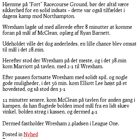
Hjemme på “Fort” Racecourse Ground, bør der altid være
sikkerhed for en solid indsats – dette var også tilfældet i
dagens kamp mod Northampton.
Wrexham lagde ud med allerede efter 8 minutter at komme
foran på mål af McClean, oplæg af Ryan Barnett.
Udeholdet ville det dog anderledes, en lille chance blev omsat
til mål i det 28.min.
Herefter stod der Wrexham på det meste, og i det 38.min
kom Marriott på tavlen, med 2-1 til Wrexham.
Efter pausen fortsatte Wrexham med solidt spil, og nogle
gode muligheder, i det 56 min. kom Elliott Lee højst på et
hovedstød, og så stod den 3-1
11 minutter senere, kom McClean på tavlen for anden gang i
kampen, da han flugtede bolden imod mål fra en lidt skæv
vinkel, bolden strøg i kassen, og dermed 4-1
Dermed fastholder Wrexham 2.pladsen i League One.
Posted in
Nyhed