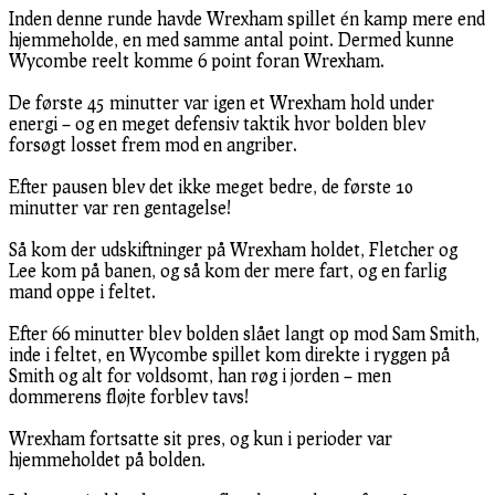
Inden denne runde havde Wrexham spillet én kamp mere end
hjemmeholde, en med samme antal point. Dermed kunne
Wycombe reelt komme 6 point foran Wrexham.
De første 45 minutter var igen et Wrexham hold under
energi – og en meget defensiv taktik hvor bolden blev
forsøgt losset frem mod en angriber.
Efter pausen blev det ikke meget bedre, de første 10
minutter var ren gentagelse!
Så kom der udskiftninger på Wrexham holdet, Fletcher og
Lee kom på banen, og så kom der mere fart, og en farlig
mand oppe i feltet.
Efter 66 minutter blev bolden slået langt op mod Sam Smith,
inde i feltet, en Wycombe spillet kom direkte i ryggen på
Smith og alt for voldsomt, han røg i jorden – men
dommerens fløjte forblev tavs!
Wrexham fortsatte sit pres, og kun i perioder var
hjemmeholdet på bolden.