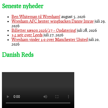
Seneste nyheder
Ben Whiteman til Wrexham!
august 5, 2026
Wrexham AFC henter wingbacken Danny Imray
juli 29,
2026
Billetter sæson 2026/27 – Opdatering!
juli 28, 2026
3-2 sejr over Leeds
juli 27, 2026
Wrexham vinder 1-0 over Manchester United
juli 20,
2026
Danish Reds