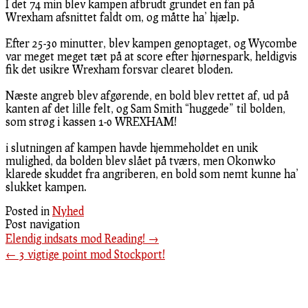
I det 74 min blev kampen afbrudt grundet en fan på
Wrexham afsnittet faldt om, og måtte ha’ hjælp.
Efter 25-30 minutter, blev kampen genoptaget, og Wycombe
var meget meget tæt på at score efter hjørnespark, heldigvis
fik det usikre Wrexham forsvar clearet bloden.
Næste angreb blev afgørende, en bold blev rettet af, ud på
kanten af det lille felt, og Sam Smith “huggede” til bolden,
som strøg i kassen 1-0 WREXHAM!
i slutningen af kampen havde hjemmeholdet en unik
mulighed, da bolden blev slået på tværs, men Okonwko
klarede skuddet fra angriberen, en bold som nemt kunne ha’
slukket kampen.
Posted in
Nyhed
Post navigation
Elendig indsats mod Reading!
→
←
3 vigtige point mod Stockport!