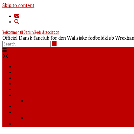
Skip to content
Velkommen til Danish Reds Association
Officiel Dansk fanclub for den Walisiske fodboldklub Wrexh
Forside
Nyheder
Truppen
Tabel
Shop
Media
Billeder
Rejseguide
Fanklubben
Foredrag
0,00 kr.