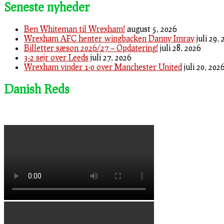
Seneste nyheder
Ben Whiteman til Wrexham!
august 5, 2026
Wrexham AFC henter wingbacken Danny Imray
juli 29,
Billetter sæson 2026/27 – Opdatering!
juli 28, 2026
3-2 sejr over Leeds
juli 27, 2026
Wrexham vinder 1-0 over Manchester United
juli 20, 202
Danish Reds