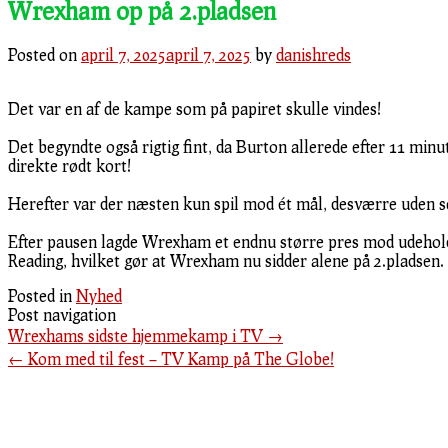
Wrexham op på 2.pladsen
Posted on
april 7, 2025
april 7, 2025
by
danishreds
Det var en af de kampe som på papiret skulle vindes!
Det begyndte også rigtig fint, da Burton allerede efter 11 min
direkte rødt kort!
Herefter var der næsten kun spil mod ét mål, desværre uden sc
Efter pausen lagde Wrexham et endnu større pres mod udeholdet
Reading, hvilket gør at Wrexham nu sidder alene på 2.pladsen.
Posted in
Nyhed
Post navigation
Wrexhams sidste hjemmekamp i TV
→
←
Kom med til fest – TV Kamp på The Globe!