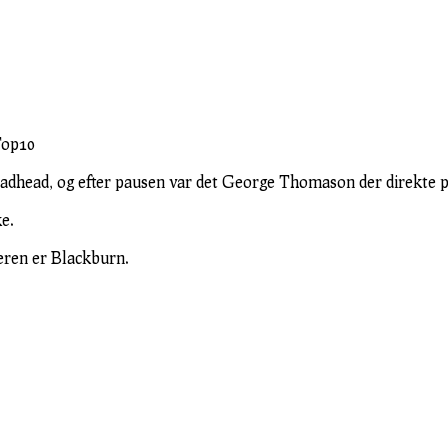
Top10
oadhead, og efter pausen var det George Thomason der direkte på
e.
ren er Blackburn.