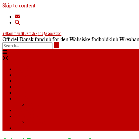
Skip to content
Velkommen til Danish Reds Association
Officiel Dansk fanclub for den Walisiske fodboldklub Wrexh
Forside
Nyheder
Truppen
Tabel
Shop
Media
Billeder
Rejseguide
Fanklubben
Foredrag
0,00 kr.