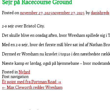
Sejr på Racecourse Ground
Posted on
november 27, 2025
november 27, 2025
by
danishreds
2-0 sejr over Bristol City.
Det skulle blive en onsdag aften, hvor Wrexham spillede sig i 
Med en 2-0 sejr, hvor det første mål blev sat ind af Nathan Br
Dermed er Wrexham nu kravlet i top10 i den næstbedste rækk
Næste kamp er lørdag, også på hjemmebane – hvor modstande
Posted in
Nyhed
Post navigation
Èt point med fra Portman Road
→
←
Max Cleworth redder Wrexham