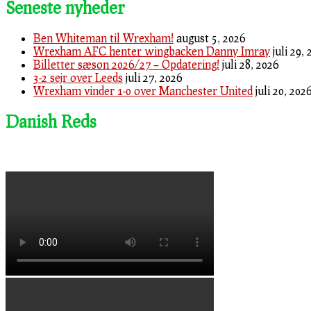
Seneste nyheder
Ben Whiteman til Wrexham!
august 5, 2026
Wrexham AFC henter wingbacken Danny Imray
juli 29,
Billetter sæson 2026/27 – Opdatering!
juli 28, 2026
3-2 sejr over Leeds
juli 27, 2026
Wrexham vinder 1-0 over Manchester United
juli 20, 202
Danish Reds