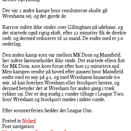
Der var 2 andre kampe hvor resultaterne skulle gå
Wrexhams vej, og det gjorde de.
Barrow måtte ikke vinder over Gillingham på udebane, og
det startede også rigtig skidt, efter 22 minutter fik de direkte
rødt, og dermed reduceret til 10 mand. De endte med et 3-0
nederlag.
Den anden kamp som var mellem MK Dons og Mansfield,
her måtte hjemmeholdet ikke vinde. Det startede ellers fint
for MK Dons, som kom foran efter kun 13 minutters spil.
Men kampen vendte på hoved efter pausen hvor Mansfield
endte med en sejr på 4-1, og med Wrexhams knusende 6-0
sejr, så kan hverken Wrexham eller Stockport hentes, og
dermed betyder det at Wrexham for anden gang i træk
rykker op. Der er dog stadig 2 runder tilbage i League Two,
hvor Wrexham og Stockport mødes i sidste runde.
Efter sommerferien hedder det League One.
Posted in
Nyhed
Post navigation