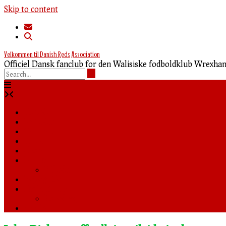
Skip to content
Velkommen til Danish Reds Association
Officiel Dansk fanclub for den Walisiske fodboldklub Wrexh
Forside
Nyheder
Truppen
Tabel
Shop
Media
Billeder
Rejseguide
Fanklubben
Foredrag
0,00 kr.