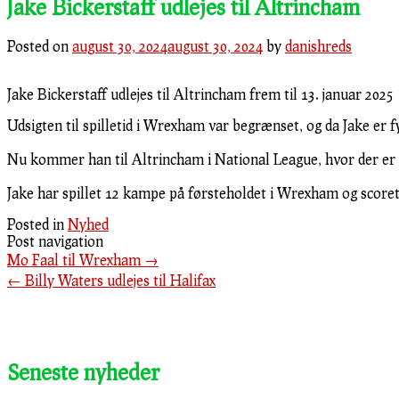
Jake Bickerstaff udlejes til Altrincham
Posted on
august 30, 2024
august 30, 2024
by
danishreds
Jake Bickerstaff udlejes til Altrincham frem til 13. januar 2025
Udsigten til spilletid i Wrexham var begrænset, og da Jake er fyl
Nu kommer han til Altrincham i National League, hvor der er ud
Jake har spillet 12 kampe på førsteholdet i Wrexham og score
Posted in
Nyhed
Post navigation
Mo Faal til Wrexham
→
←
Billy Waters udlejes til Halifax
Seneste nyheder