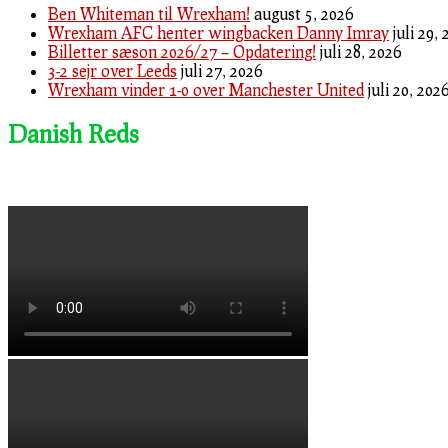
Ben Whiteman til Wrexham!
august 5, 2026
Wrexham AFC henter wingbacken Danny Imray
juli 29,
Billetter sæson 2026/27 – Opdatering!
juli 28, 2026
3-2 sejr over Leeds
juli 27, 2026
Wrexham vinder 1-0 over Manchester United
juli 20, 202
Danish Reds