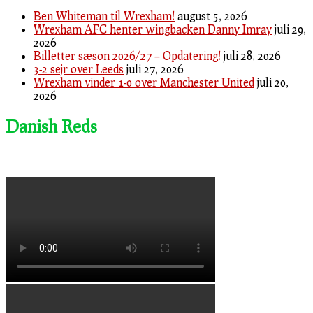
Ben Whiteman til Wrexham!
august 5, 2026
Wrexham AFC henter wingbacken Danny Imray
juli 29,
2026
Billetter sæson 2026/27 – Opdatering!
juli 28, 2026
3-2 sejr over Leeds
juli 27, 2026
Wrexham vinder 1-0 over Manchester United
juli 20,
2026
Danish Reds