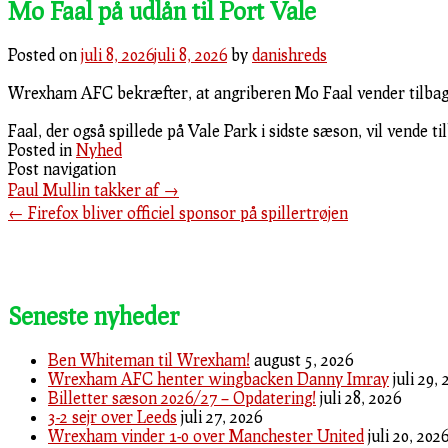
Mo Faal på udlån til Port Vale
Posted on
juli 8, 2026
juli 8, 2026
by
danishreds
Wrexham AFC bekræfter, at angriberen Mo Faal vender tilbage 
Faal, der også spillede på Vale Park i sidste sæson, vil vende t
Posted in
Nyhed
Post navigation
Paul Mullin takker af
→
←
Firefox bliver officiel sponsor på spillertrøjen
Seneste nyheder
Ben Whiteman til Wrexham!
august 5, 2026
Wrexham AFC henter wingbacken Danny Imray
juli 29,
Billetter sæson 2026/27 – Opdatering!
juli 28, 2026
3-2 sejr over Leeds
juli 27, 2026
Wrexham vinder 1-0 over Manchester United
juli 20, 202