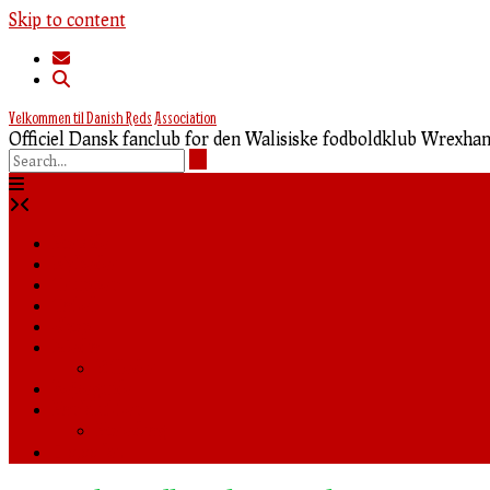
Skip to content
Velkommen til Danish Reds Association
Officiel Dansk fanclub for den Walisiske fodboldklub Wrexh
Forside
Nyheder
Truppen
Tabel
Shop
Media
Billeder
Rejseguide
Fanklubben
Foredrag
0,00 kr.